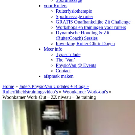
Sportmassage
voor Ruiters
Ruiterfysiotherapie
Sportmassage ruiter
GRATIS Onafhankelijke Zit Challenge
Workshops en trainingen voor ruiters
Dynamische Houding & Zit
(RuiterCoach) Sessies
Inwerking Ruiter Clinic Dagen
Meer info
Typisch Jade
The ‘Van’
PhysioVan @ Events
Contact
afspraak maken
Home
»
Jade’s PhysioVan Updates + Blogs +
Ruiterfitheidstrainingsvideo’s
»
Woonkamer Work-out's
»
Woonkamer Work-Out – ZZ niveau – 3e training