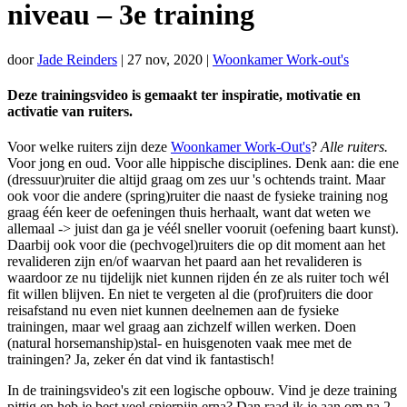
niveau – 3e training
door
Jade Reinders
|
27 nov, 2020
|
Woonkamer Work-out's
Deze trainingsvideo is gemaakt ter inspiratie, motivatie en
activatie van ruiters.
Voor welke ruiters zijn deze
Woonkamer Work-Out's
?
Alle ruiters.
Voor jong en oud. Voor alle hippische disciplines. Denk aan: die ene
(dressuur)ruiter die altijd graag om zes uur 's ochtends traint. Maar
ook voor die andere (spring)ruiter die naast de fysieke training nog
graag één keer de oefeningen thuis herhaalt, want dat weten we
allemaal -> juist dan ga je véél sneller vooruit (oefening baart kunst).
Daarbij ook voor die (pechvogel)ruiters die op dit moment aan het
revalideren zijn en/of waarvan het paard aan het revalideren is
waardoor ze nu tijdelijk niet kunnen rijden én ze als ruiter toch wél
fit willen blijven. En niet te vergeten al die (prof)ruiters die door
reisafstand nu even niet kunnen deelnemen aan de fysieke
trainingen, maar wel graag aan zichzelf willen werken. Doen
(natural horsemanship)stal- en huisgenoten vaak mee met de
trainingen? Ja, zeker én dat vind ik fantastisch!
In de trainingsvideo's zit een logische opbouw. Vind je deze training
pittig en heb je best veel spierpijn erna? Dan raad ik je aan om na 2