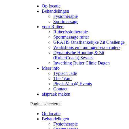
Op locatie
Behandelingen
Fysiotherapie
Sportmassage
voor Ruiters
Ruiterfysiotherapie
Sportmassage ruiter
GRATIS Onafhankelijke Zit Challenge
Workshops en trainingen voor ruiters
Dynamische Houding & Zit
(RuiterCoach) Sessies
Inwerking Ruiter Clinic Dagen
Meer info
Typisch Jade
The ‘Van’
PhysioVan @ Events
Contact
afspraak maken
Pagina selecteren
Op locatie
Behandelingen
Fysiotherapie