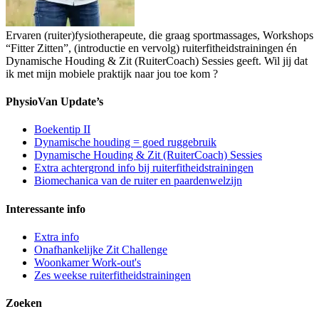
Ervaren (ruiter)fysiotherapeute, die graag sportmassages, Workshops
“Fitter Zitten”, (introductie en vervolg) ruiterfitheidstrainingen én
Dynamische Houding & Zit (RuiterCoach) Sessies geeft. Wil jij dat
ik met mijn mobiele praktijk naar jou toe kom ?
PhysioVan Update’s
Boekentip II
Dynamische houding = goed ruggebruik
Dynamische Houding & Zit (RuiterCoach) Sessies
Extra achtergrond info bij ruiterfitheidstrainingen
Biomechanica van de ruiter en paardenwelzijn
Interessante info
Extra info
Onafhankelijke Zit Challenge
Woonkamer Work-out's
Zes weekse ruiterfitheidstrainingen
Zoeken