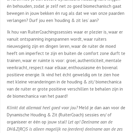
én behouden, zodat je zelf net zo goed biomechanisch gaat
bewegen in jouw bekken én rug als dat we van onze paarden
verlangen? Durf jou een ‘houding & zit les’ aan?
Ik hou van RuiterCoachingssessies waar er plezier is, waar er
vanuit ontspanning ingespannen wordt, waar ruiters
nieuwsgierig zijn en dingen leren, waar de ruiter de moed
heeft om imperfect te zijn en buiten de comfort zone durft te
trainen, waar er ruimte is voor: groei, authenticiteit, mentale
veerkracht, respect naar elkaar, enthousiasme én bovenal
positieve energie. Ik vind het écht geweldig om te zien hoe
met kleine veranderingen in de houding & zit/ biomechanica
van de ruiter er grote positieve verschillen te behalen zijn in
de biomechanica van het paard!
Klinkt dat allemaal heel goed voor jou?
Meld je dan aan voor de
Dynamische Houding & Zit (RuiterCoach) sessies en/ of
organiseer er één op jouw stal!
Let op! Deelname aan de
DH&Z(RC)S is alleen mogelijk na (eerdere) deelname aan de zes