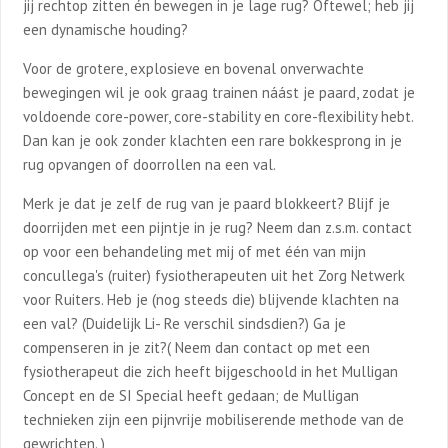
jij rechtop zitten én bewegen in je lage rug? Oftewel; heb jij
een dynamische houding?
Voor de grotere, explosieve en bovenal onverwachte
bewegingen wil je ook graag trainen náást je paard, zodat je
voldoende core-power, core-stability en core-flexibility hebt.
Dan kan je ook zonder klachten een rare bokkesprong in je
rug opvangen of doorrollen na een val.
Merk je dat je zelf de rug van je paard blokkeert? Blijf je
doorrijden met een pijntje in je rug? Neem dan z.s.m. contact
op voor een behandeling met mij of met één van mijn
concullega's (ruiter) fysiotherapeuten uit het Zorg Netwerk
voor Ruiters. Heb je (nog steeds die) blijvende klachten na
een val? (Duidelijk Li- Re verschil sindsdien?) Ga je
compenseren in je zit?( Neem dan contact op met een
fysiotherapeut die zich heeft bijgeschoold in het Mulligan
Concept en de SI Special heeft gedaan; de Mulligan
technieken zijn een pijnvrije mobiliserende methode van de
gewrichten. )