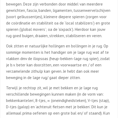
bewegen. Deze zijn verbonden door middel van meerdere
gewrichten, fascia, banden, ligamenten, tussenwervelschijven
(soort gelkussentjes), kleinere diepere spieren (zorgen voor
de coördinatie en stabiliteit oa de ‘local stabilizers’) en grote
spieren (‘global movers’; oa de ‘sixpack’). Hierdoor kan jouw
rug goed buigen, draaien, strekken, stabiliseren en veren.
Ook zitten er natuurlijke hollingen en bollingen in je rug. Op
sommige momenten is het handiger om je lage rug wat af te
vlakken dmv de iliopsoas (heup-bekken-lage rug spier), zodat
je b.v. beter kan doorzitten, een voorwaartse en / of een
verzamelende zithulp kan geven. Je hebt dan ook meer
beweging in de lage rug/ gaat dieper zitten.
Terwijl je rechtop zit, wil je met bekken en je lage rug
verschillende bewegingen kunnen maken (in de vorm van:
bekkenkantelen’, 8-tjes, ∞ (oneindigheidsteken), V-tjes (stap),
D-tjes (galop) en ‘achteruit fietsen met je bekken’. Dit kun je
allemaal prima oefenen op een grote bal en/ of staand). Kun