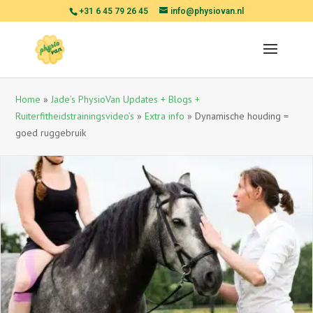
+31 6 45 79 26 45
info@physiovan.nl
Home
»
Jade’s PhysioVan Updates + Blogs +
Ruiterfitheidstrainingsvideo’s
»
Extra info
»
Dynamische houding =
goed ruggebruik