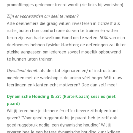
promofilmpjes gedemonstreerd wordt (zie links bij workshop).
Zijn er voorwaarden om deel te nemen?
Alle deelnemers die graag willen investeren in zichzelf als
ruiter, buiten hun comfortzone durven te trainen én willen
leren zijn van harte welkom. Goed om te weten: 50% van mijn
deelnemers hebben fysieke klachten; de oefeningen zal ik ter
plekke aanpassen om iedereen zoveel mogelijk opbouwend
te kunnen laten trainen.
Opvallend detail:
als de stal eigenaren en/ of instructeurs
meedoen met de workshop is de animo véél hoger. Wilt u uw
leerlingen en klanten echt motiveren? Doe dan zelf mee!
Dynamische Houding & Zit (RuiterCoach) sessies (met
paard)
Wil jij leren hoe je kleinere én effectievere zithulpen kunt
geven? “Voor goed ruggebruik bij je paard, heb je zelf ook
goed ruggebruik nodig; een dynamische houding” Wil jij
ervaren hoe je een betere dynamische houding kunt krijgen