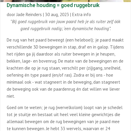
Dynamische houding = goed ruggebruik
door
Jade Reinders
|
30 aug, 2023
|
Extra info
"Bij goed ruggebruik van jouw paard heb je als ruiter zelf óók
goed ruggebruik nodig; ‘een dynamische houding”.
De rug van het paard beweegt (een heleboel); je paard maakt
verschillende 3D bewegingen in stap, draf en in galop. Tijdens
het rijden ga jij daardoor als ruiter bewegen in je heupen,
bekken, lage- en bovenrug. De mate van de bewegingen en de
krachten die op je rug staan, verschilt per (zij)gang, snelheid,
oefening én type paard (en/of ras). Zodra er bij ons - hoe
minimaal ook - wat stagneert in de beweging, dan stagneert
de beweging ook van de paardenrug én dat willen we liever
niet.
Goed om te weten; je rug (wervelkolom) loopt van je schedel
tot je stuitje en bestaat uit heel veel kleine gewrichtjes die
allemaal bewegen om de rug bewegingen van je paard mee
te kunnen bewegen. Je hebt 33 wervels, waarvan er 24