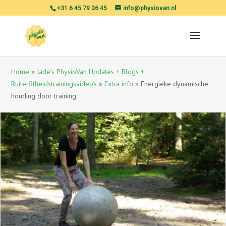
+31 6 45 79 26 45
info@physiovan.nl
Home
»
Jade’s PhysioVan Updates + Blogs +
Ruiterfitheidstrainingsvideo’s
»
Extra info
»
Energieke dynamische
houding door training